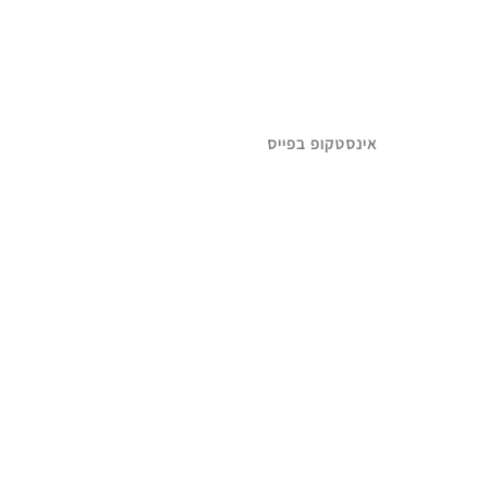
ו
פ
אינסטקופ בפייס