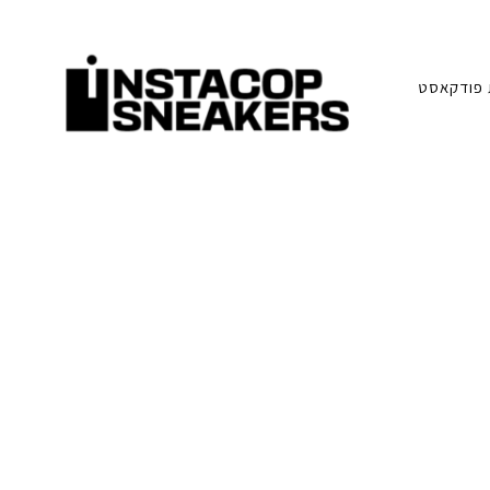
פודקאסט
סניקרס:
א
מדריכים,
חדשות,
י
סקירות
וכל
מה
נ
שחייבים
לדעת
על
ס
תרבות
הסניקרס
ט
ק