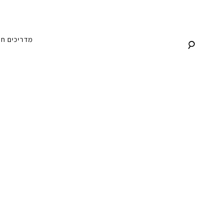
לג
תוכן
מדריכים
חנ