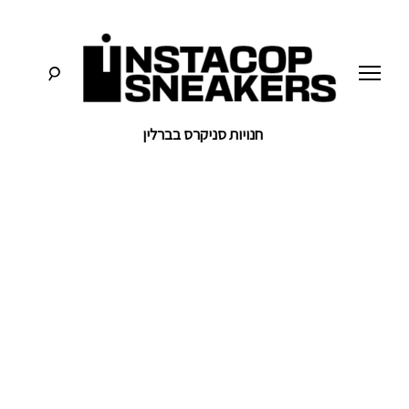
לג
תוכן
חנויות סניקרס בברלין
סניקרס:
א
מדריכים,
חדשות,
י
סקירות
וכל
מה
נ
שחייבים
לדעת
על
ס
תרבות
הסניקרס
ט
ק
ו