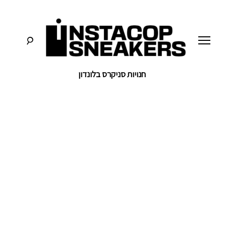
לג
תוכן
חנויות סניקרס בלונדון
סניקרס:
א
מדריכים,
חדשות,
י
סקירות
וכל
מה
נ
שחייבים
לדעת
על
ס
תרבות
הסניקרס
ט
ק
ו