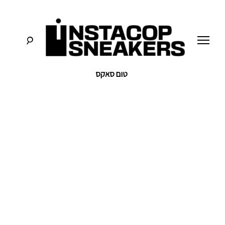
לג
תוכן
טום סאקס
סניקרס:
א
מדריכים,
חדשות,
י
סקירות
וכל
מה
נ
שחייבים
לדעת
על
ס
תרבות
הסניקרס
ט
ק
ו