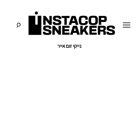
לג
תוכן
נייקי זום אייר
סניקרס:
א
מדריכים,
חדשות,
י
סקירות
וכל
מה
נ
שחייבים
לדעת
על
ס
תרבות
הסניקרס
ט
ק
ו