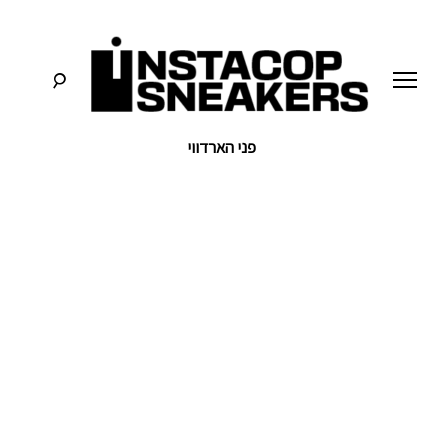
לג
תוכן
פני הארדווי
סניקרס:
א
מדריכים,
חדשות,
י
סקירות
וכל
מה
נ
שחייבים
לדעת
על
ס
תרבות
הסניקרס
ט
ק
ו