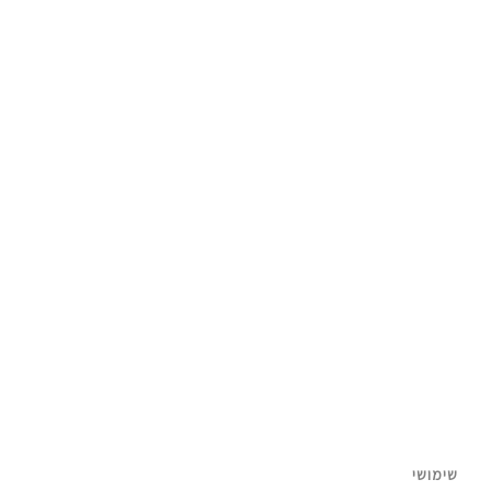
פ
KAWS: יצירת אמנות או צעצוע פשוט?
שימושי