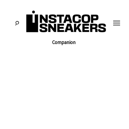
לג
תוכן
Companion
סניקרס:
א
מדריכים,
חדשות,
י
סקירות
וכל
מה
נ
שחייבים
לדעת
על
ס
תרבות
הסניקרס
ט
ק
ו