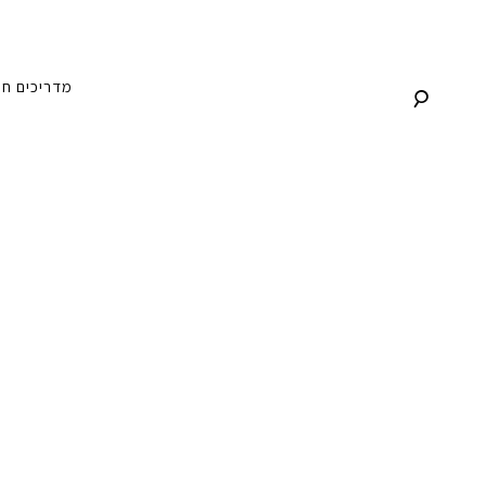
לג
תוכן
מדריכים
חנ