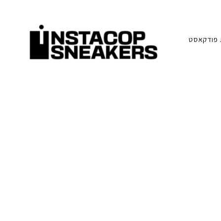
פודקאסט
סניקרס:
א
מדריכים,
חדשות,
י
סקירות
וכל
מה
נ
שחייבים
לדעת
על
ס
תרבות
הסניקרס
ט
ק