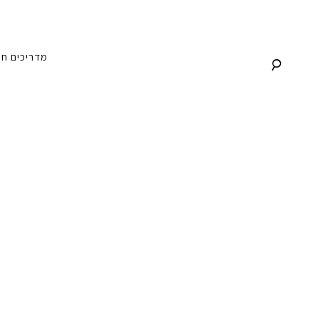
לג
תוכן
מדריכים
חנ