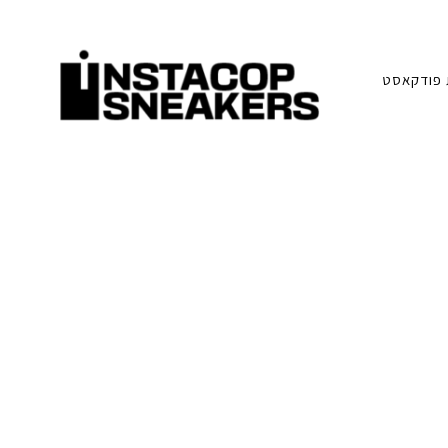
פודקאסט
סניקרס:
א
מדריכים,
חדשות,
י
סקירות
וכל
מה
נ
שחייבים
לדעת
על
ס
תרבות
הסניקרס
ט
ק