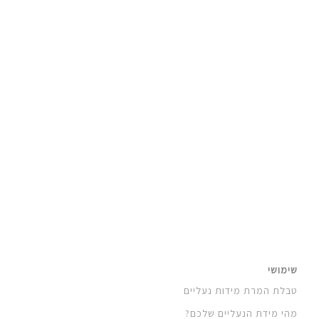
כל הסניקרס של הנסיך המדליק מבל אייר: עונה
ראשונה
שימושי
טבלת המרת מידות נעליים
מהי מידת הנעליים שלכם?