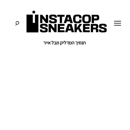
לג
תוכן
הנסיך המדליק מבל אייר
סניקרס:
א
מדריכים,
חדשות,
י
סקירות
וכל
מה
נ
שחייבים
לדעת
על
ס
תרבות
הסניקרס
ט
ק
ו