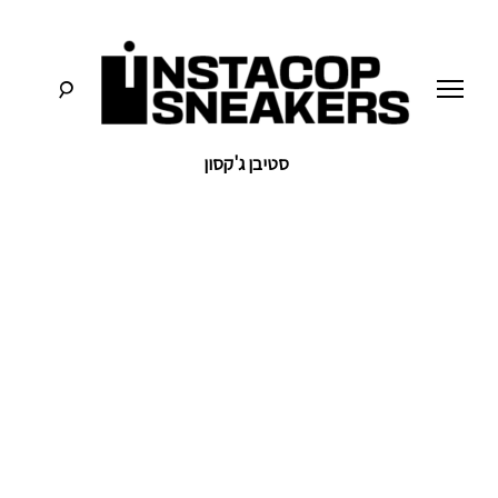
לג
תוכן
סטיבן ג'קסון
סניקרס:
א
מדריכים,
חדשות,
י
סקירות
וכל
מה
נ
שחייבים
לדעת
על
ס
תרבות
הסניקרס
ט
ק
ו