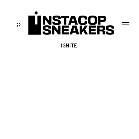
לג
תוכן
IGNITE
סניקרס:
א
מדריכים,
חדשות,
י
סקירות
וכל
מה
נ
שחייבים
לדעת
על
ס
תרבות
הסניקרס
ט
ק
ו