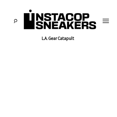
לג
תוכן
L.A. Gear Catapult
סניקרס:
א
מדריכים,
חדשות,
י
סקירות
וכל
מה
נ
שחייבים
לדעת
על
ס
תרבות
הסניקרס
ט
ק
ו