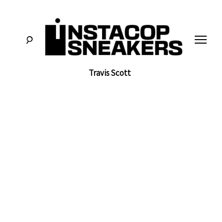
לג
תוכן
Travis Scott
סניקרס:
א
מדריכים,
חדשות,
י
סקירות
וכל
מה
נ
שחייבים
לדעת
על
ס
תרבות
הסניקרס
ט
ק
ו