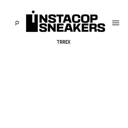
לג
תוכן
TRREX
סניקרס:
א
מדריכים,
חדשות,
י
סקירות
וכל
מה
נ
שחייבים
לדעת
על
ס
תרבות
הסניקרס
ט
ק
ו