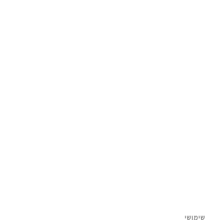
פ
נעלי הרים השתלטו על רחובות הערים: מה זה
גורפקור?
שימושי