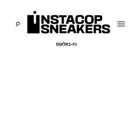
לג
תוכן
ניו-באלאנס
סניקרס:
א
מדריכים,
חדשות,
י
סקירות
וכל
מה
נ
שחייבים
לדעת
על
ס
תרבות
הסניקרס
ט
ק
ו