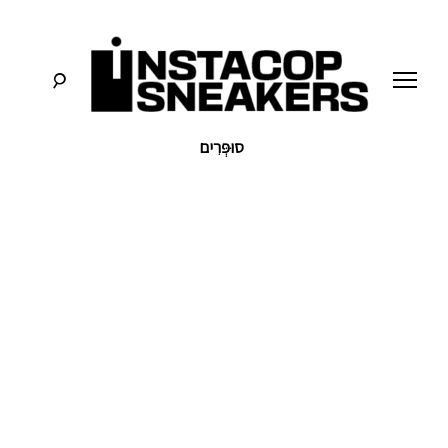
לג
תוכן
סוּפְּרִים
סניקרס:
א
מדריכים,
חדשות,
י
סקירות
וכל
מה
נ
שחייבים
לדעת
על
ס
תרבות
הסניקרס
ט
ק
ו