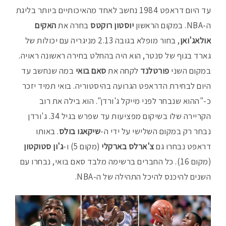
עד היום דראפט 1984 נחשב לאחד מהאיכותיים ביותר בליגת
ה-NBA. במקום הראשון
יוסטון רוקטס
בחרה את
האקים
אולאג'ואן
, בחור מופלא בגובה 2.13 מניגריה עם יכולות של
גארד בגוף של סנטר, הוא היה בהחלט בחירה ראשונה ראויה.
במקום השני
פורטלנד
לקחה את
סאם בואי
במה שנחשב עד
היום לבחירת הדראפט הגרועה בהיסטוריה. בואי תמיד יזכר
כ-"ההוא שנבחר לפני מייקל ג'ורדן". הוא בילה את רוב
הקריירה שלו בשיקום מפציעות עד שפרש בגיל 34. ג'ורדן
נבחר רק במקום השלישי על ידי ה-
שיקאגו בולס
. באותו
דראפט נבחרו גם
צ'ארלס בארקלי
(מקום 5) ו-
ג'ון סטוקטון
(מקום 16). כל החברים ברשימה מלבד סאם בואי, נבחרו עם
השנים להיכנס להיכל התהילה של ה-NBA.