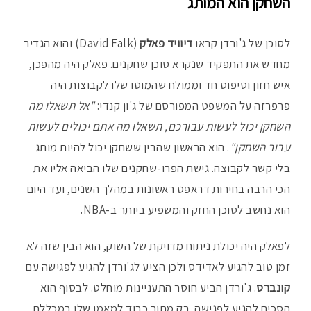
השחקן הוא המותג
לסוכן של ג'ורדן קראו
דיוויד פאלק
(David Falk) והוא הגדיר
מחדש את התפקיד שנקרא סוכן שחקנים. פאלק היה מהפכן,
איש חזון וטיפוס חד וממולח שהמוטו שלו לקבוצות היה
פרפרזה על המשפט המפורסם של ג'ון קנדי:
"אל תשאלו מה
השחקן יכול לעשות עבורכם, תשאלו מה אתם יכולים לעשות
עבור השחקן"
. הוא הראשון שהבין ששחקן יכול להיות מותג
בלי קשר לקבוצה. גישת הפרו-שחקנים שלו הביאה אליו את
הכי הרבה בחירות דראפט ראשונות במהלך השנים, ועד היום
הוא נחשב לסוכן החזק והמשפיע ביותר ב-NBA.
לפאלק היה יכולת ניתוח מדויקת של השוק, הוא הבין שזה לא
זמן טוב להגיע לאדידס ולכן הציע לג'ורדן להגיע לפגישה עם
קונברס
. ג'ורדן הביע חוסר התעניינות מוחלט. לבסוף הוא
הסכים להגיע לפגישה, רק מתוך כבוד למאמן שלו במכללת