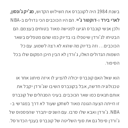
בשנת 1984 היה לקונברס את השילוש הקדוש,
מג'יק ג'ונסון
,
לארי בירד
ו-
דוקטור ג'יי
. הם היו הכוכבים הכי גדולים ב-NBA
ולכן אנשי קונברס הגיעו לפגישה מאוד בטוחים בעצמם. הם
הבטיחו לג'ורדן שיטפלו בו בדיוק כמו שהם מטפלים בשאר
הכוכבים… וזה בדיוק מה שהוא לא רצה לשמוע. עם כל
השמות הגדולים האלו, ג'ורדן לא הבין היכן המקום שלו בכל
הסיפור.
הוא שאל האם קונברס יכולה להציע לו איזה מיתוג אחר או
טכנולוגיה חדשה, אבל בקונברס השיבו שג'ורדן יקבל את
אותם תנאים כמו שאר הכוכבים. בעיני המנהלים של קונברס
זו הייתה הצעה הגונה מאוד לשחקן שעוד לא דרך במגרשי ב-
NBA. ג'ורדן ואבא שלו סרבו. עם השנים יתברר שהפספוס של
ג'ורדן סימל גם את סוף השליטה של קונברס בענף הכדורסל.