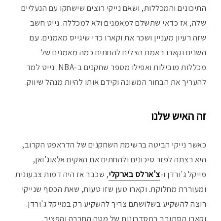
התיכונים והמכללות, ושאם נייקי רוצים שישחקו עם הנעליים
שלה, אז כדאי שתשלם למאמנים ולא למכללה. נייט חשב
שזה רעיון מעניין ושכר את וקארו כדי שיגייס מאמנים. עם
השנים וקארו באמת הצליח להחתים כמה מאמנים של
מכללות מובילות ואפילו מספר שחקנים ב-NBA. נייט למד
להעריך את הבחור המשונה וקידם אותו להיות מנהל שיווק.
זה האיש שלנו
כאשר נייקי הביטה ברשימת השחקנים של הדראפט הקרוב,
היא רצתה לפזר סיכונים ולהחתים את האקים אלאוג'ואן,
מייקל ג'ורדן ו-
צ'ארלס בארקלי
, שכבר אז היה דמות צבעונית
ומעוררת מחלוקת. וקארו טען שזו טעות, שאת הכסף שנייקי
רוצה להשקיע בשלושתם צריך להשקיע רק במייקל ג'ורדן.
וקארו הסתובב במסדרונות של מטה החברה והפציר