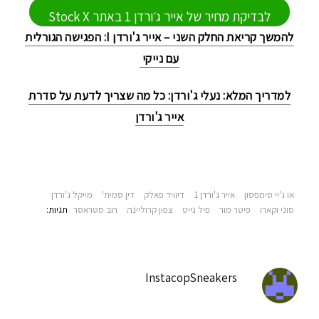
לבדיקת מחיר של אייר ג׳ורדן 1 באתר Stock X
להמשך קריאת החלק השני – אייר ג'ורדן I: הפגישה הגורלית
עם נייקי
למדריך המלא: נעלי ג'ורדן: כל מה שצריך לדעת על סדרת
אייר ג'ורדן
או ג'יי סימפסון
אייר ג'ורדן 1
דיוויד פאלק
דין סמית'
מייקל ג'ורדן
סוני וקארו
פיטר מור
פיל נייט
צפון קרוליינה
רוב סטראסר
תגיות‫:
InstacopSneakers