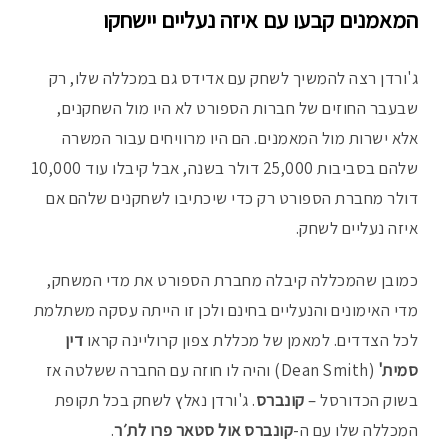
המאמנים קבעו עם איזה נעליים יישחקו
ג'ורדן רצה להמשיך לשחק עם אדידס גם במכללה שלו, רק
שבעבר החוזים של חברות הספורט לא היו מול השחקנים,
אלא ישרות מול המאמנים. הם היו מרוויחים עבור המשרה
שלהם בסביבות 25,000 דולר בשנה, אבל קיבלו עוד 10,000
דולר מחברת הספורט רק כדי שיכתיבו לשחקנים שלהם אם
איזה נעליים לשחק.
כמובן שהמכללה קיבלה מחברת הספורט את מדי המשחק,
מדי האימונים והנעליים בחינם ולכן זו הייתה עסקה משתלמת
לכל הצדדים. למאמן של מכללת צפון קרוליינה קראו
דין
סמית'
(Dean Smith) והיה לו חוזה עם החברה ששלטה אז
בשוק הכדורסל –
קונברס
. ג'ורדן נאלץ לשחק בכל תקופת
המכללה שלו עם ה-
קונברס
אול סטאר פרו לת׳ר
.