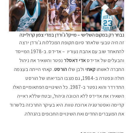
נבחר רק במקום השלישי – מייקל ג'ורדן במדי צפון קרוליינה
זה היה טבעי שלאחר סיום תקופת המכללות ג'ורדן ירצה
להתאחד שוב עם אהבת נעוריו – אדידס. ב-1978 המייסד
והבעלים של אדידס
אדי דאסלר
נפטר והשאיר את ניהול
החברה לאשתו
קאתי
ולבן שלו
הורסט
. קאתי הייתה בעצמה
חולה ונפטרה ב-1984, גם מצבו הבריאתו של הורסט
התדרדר והוא נפטר ב-1987. כל השינויים הפתאומיים האלו
השאירו את אדידס ללא הכוונה וניהול, ובטח שללא ראייה
קדימה ואסטרטגיה ארוכת טווח. היא בעיקר התרכזה בלשרוד
את המעברים החדים ואת השינויים התכופים בהנהלה.