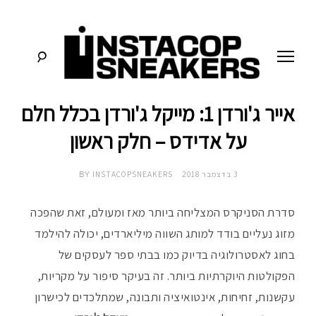
לג
תוכן
אייר ג'ורדן 1: מייקל ג'ורדן בכלל חלם
סניקרס:
א
מדריכים,
חדשות,
על אדידס – חלק ראשון
י
סקירות
וכל
מה
נ
3 בדצמבר 2018
INSTACOPSNEAKERS
שחייבים
BY
לדעת
על
ס
תרבות
סדרת הסניקרס המצליחה ביותר מאז ומעולם, זאת שהפכה
הסניקרס
מזוג נעליים בודד למותג השווה מיליארדים, יכולה להילמד
ט
בחוג לאסטרולוגיה בדיוק כמו בבתי ספר לעסקים של
ק
הפקולטות היוקרתיות ביותר. זה בעיקר סיפור על מקריות,
עקשנות, זחיחות, אינטואיציה ותבונה, שמתלכדים לכישרון
ו