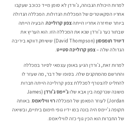
למרות היכולת הגבוהה, ג'ורדן לא סומן מייד ככוכב שעקבו
אחריו הסקאוטרים של המכללות הגדולות. המכללה הגדולה
ביותר שחיזרה אחריו הייתה
צפון קרוליינה
. הבעיה הייתה
שבתור נער ג'ורדן שנא את המכללה הזו. הוא העריץ את
דיוויד תומפסון
(David Thompson) ששיחק דווקא ביריבה
הגדולה שלה –
צפון קרוליינה סטייט
.
למרות זאת, ג'ורדן הגיע באופן עצמאי לסיור במכללה
והתרשם מהמתקנים שלה. בסופו של דבר, מה שעזר לו
להחליט להצטרף למכללת צפון קרוליינה הייתה חברות
משונה שנרקמה בין אבא שלו
ג'יימס ג'ורדן
(James
Jordan) לעוזר המאמן של המכללה
רוי וויליאמס
. באותה
תקופה ג'יימס היה בונה במו ידיו גופי חימום ביתיים, ובשיאה
של החברות הוא הכין גוף כזה לוויליאמס.