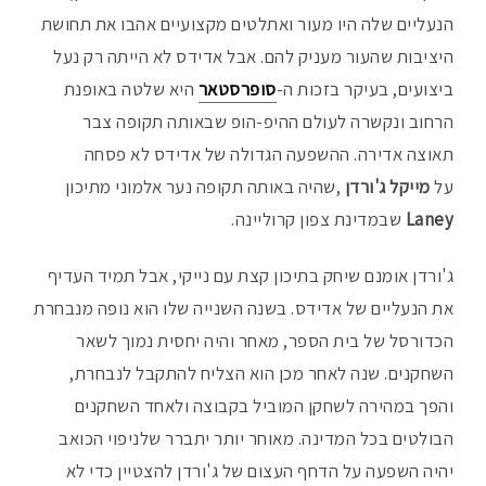
הנעליים שלה היו מעור ואתלטים מקצועיים אהבו את תחושת
היציבות שהעור מעניק להם. אבל אדידס לא הייתה רק נעל
ביצועים, בעיקר בזכות ה-
סופרסטאר
היא שלטה באופנת
הרחוב ונקשרה לעולם ההיפ-הופ שבאותה תקופה צבר
תאוצה אדירה. ההשפעה הגדולה של אדידס לא פסחה
על
מייקל ג'ורדן
,שהיה באותה תקופה נער אלמוני מתיכון
Laney
שבמדינת צפון קרוליינה.
ג'ורדן אומנם שיחק בתיכון קצת עם נייקי, אבל תמיד העדיף
את הנעליים של אדידס. בשנה השנייה שלו הוא נופה מנבחרת
הכדורסל של בית הספר, מאחר והיה יחסית נמוך לשאר
השחקנים. שנה לאחר מכן הוא הצליח להתקבל לנבחרת,
והפך במהירה לשחקן המוביל בקבוצה ולאחד השחקנים
הבולטים בכל המדינה. מאוחר יותר יתברר שלניפוי הכואב
יהיה השפעה על הדחף העצום של ג'ורדן להצטיין כדי לא