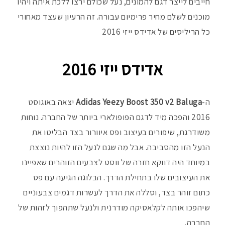
חייבים לייצר דגם להמונים, נעל שכולם ירצו ללכת איתה ויהיו
פ
מוכנים לשלם מחיר פרימיום עבורה. זה הרעיון שעצד מאחורי
כל הריליסים של אדידס ייזי 2016
אדידס ייזי 2016
ה-
Adidas Yeezy Boost 350 v2 Baluga
יצאה באוגוסט
2016 והפכה מיד לדגם הפופולארי ביותר של החברה. נוחות
משודרגת, שיפורים בעיצוב ופס איוורור בצד הבליטו את
הנעל הזו מהסביבה. אבל מה שגם לנעל הזו להיות נוצצת
במיוחד היה דווקא חזרה של ווסט לצבעים הזוהרים שאפיינו
את העיצובים שלו בתחילת הדרך. הבלוגה הגיעה עם פס
כתום זוהר בצד, וסללה את הדרך לעשרות דגמים צבעוניים
שיהפכו אותה לקלאסיקה מודרנית ולנעל שתהפוך לזהות של
החברה.