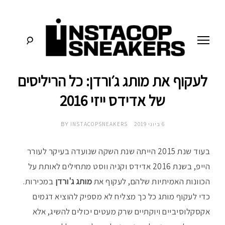
לג
תוכן
לעקוף את מותג ג׳ורדן: כל הריליסים
סניקרס:
א
מדריכים,
חדשות,
של אדידס ייזי 2016
י
סקירות
וכל
מה
נ
6 ביוני 2019
INSTACOPSNEAKERS
שחייבים
BY
לדעת
על
ס
תרבות
בעוד שנת 2015 הייתה שנת השקה שנועדה בעיקר לעורר
הסניקרס
הייפ, בשנת 2016 אדידס וקניה ווסט מתחילים לאותת על
ט
הכוונות האמיתיות שלהם, לעקוף את
מותג ג'ורדן
במכירות.
ק
כדי לעקוף מותג כל כך מצליח לא מספיק להוציא דגמים
אקסקלוסיביים ויוקתיים שרק מעטים יכולים להשיג, אלא
ו