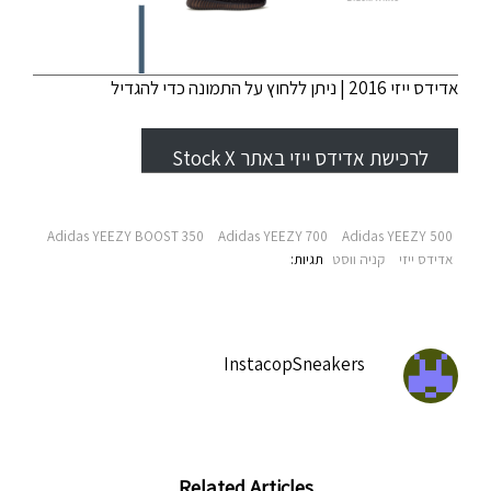
אדידס ייזי 2016 | ניתן ללחוץ על התמונה כדי להגדיל
לרכישת אדידס ייזי באתר Stock X
Adidas YEEZY BOOST 350
Adidas YEEZY 700
Adidas YEEZY 500
אדידס ייזי
קניה ווסט
תגיות‫:
InstacopSneakers
Related Articles