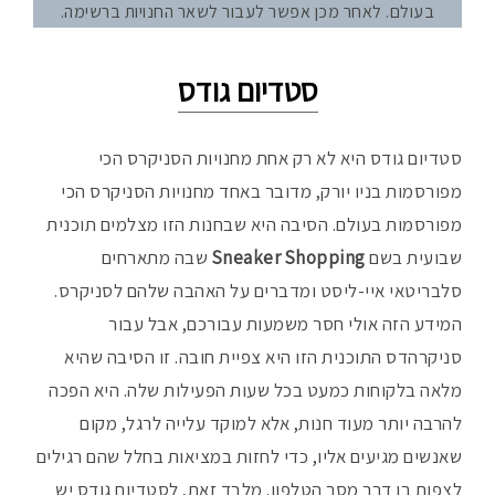
בעולם. לאחר מכן אפשר לעבור לשאר החנויות ברשימה.
סטדיום גודס
סטדיום גודס היא לא רק אחת מחנויות הסניקרס הכי
מפורסמות בניו יורק, מדובר באחד מחנויות הסניקרס הכי
מפורסמות בעולם. הסיבה היא שבחנות הזו מצלמים תוכנית
שבועית בשם
Sneaker Shopping
שבה מתארחים
סלבריטאי איי-ליסט ומדברים על האהבה שלהם לסניקרס.
המידע הזה אולי חסר משמעות עבורכם, אבל עבור
סניקרהדס התוכנית הזו היא צפיית חובה. זו הסיבה שהיא
מלאה בלקוחות כמעט בכל שעות הפעילות שלה. היא הפכה
להרבה יותר מעוד חנות, אלא למוקד עלייה לרגל, מקום
שאנשים מגיעים אליו, כדי לחזות במציאות בחלל שהם רגילים
לצפות בו דרך מסך הטלפון. מלבד זאת, לסטדיום גודס יש