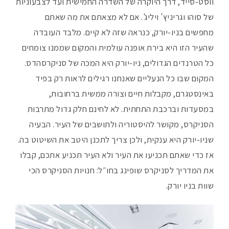
ווסט-סייד, דרך היוקרה של השדרה החמישית ועד לצבעוניות
פ
של סוהו וגריניץ' ויליג'. אם לא מצאתם את מה שאתם
מחפשים בניו-יורק, כנראה שזה לא קיים. מלבד העובדה
שהעיר הזו היא בירת אופנה עולמית והמקום שממנו צומחים
כל הטרנדים הגדולים, ניו-יורק היא המכה של סניקרסהדס.
המקום שבו כל הנעליים שאנחנו רגילים לראות רק בפיד
באינסטגרם, מקבלות חיים וצורה ממשית ברחובות,
במסעדות וברכבת התחתית. לא לחינם חלק גדול מתרבות
הסניקרס, מקושר להיסטוריה ולתושבים של העיר. הבעיה
שניו-יורק היא ענקית, ולכן צריך לתכנן היטב את השיטוט בה.
אז כדי שאתם תכניעו את העיר ולא העיר תכניע אתכם, קבלו
את המדריך לסניקרס שופינג בחו״ל: חנויות הסניקרס הכי
שוות בניו יורק.