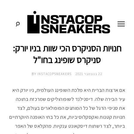
לג
תוכן
חנויות הסניקרס הכי שוות בניו יורק:
סניקרס:
א
מדריכים,
חדשות,
סניקרס שופינג בחו"ל
י
סקירות
וכל
מה
נ
22 בנובמבר 2021
INSTACOPSNEAKERS
שחייבים
BY
לדעת
על
ס
תרבות
אם ארצות הברית היא מלכת השופינג העולמית, ניו יורק היא
הסניקרס
עיר הבירה שלה. דיסנילנד לשופוהוליקים שמרכזת בתוכה
ט
את סניפי הדגל של כל המותגים הפופולארים בעולם, לצד
ק
חנויות קטנות ואקסקלוסיביות, את כל בתי האופנה היוקרתיים
ביותר, לצד רשתות דיסקאונט ענקיות. מהקלאס של האפר
ו