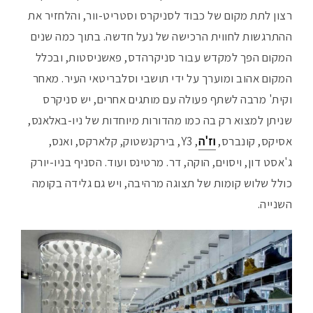
רצון לתת מקום של כבוד לסניקרס וסטריט-וור, והלחזיר את
ההתרגשות לחווית הרכישה של נעל חדשה. בתוך כמה שנים
המקום הפך למקדש עבור סניקרהדס, פאשניסטות, ובכלל
המקום אהוב ומוערך על ידי תושבי וסלבריטאי העיר. מאחר
וקית' מרבה לשתף פעולה עם מותגים אחרים, יש סניקרס
שניתן למצוא רק בה כמו מהדורות מיוחדות של ניו-באלאנס,
אסיקס, קונברס,
וז'ה
, Y3, בירקנשטוק, קלארקס, ואנס,
ג'אסט דון, ויסוים, הוקה, דר. מרטינס ועוד. הסניף בניו-יורק
כולל שלוש קומות של תצוגה מרהיבה, ויש גם גלידה בקומה
השנייה.