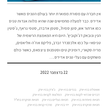
אין חברה עם מסורת מפוארת יותר בעולם הטניס מאשר
אדידס. כבר למעלה מחמישים שנה שהיא מלווה אגדות טניס
כמו ארתור אש, סטן סמית', סטפן אדברג, סטפי גראף, ג'סטין
הנין ונובאק דג'וקוביץ'. היום היא המאמצת הרשמית של
טניסאי-על כמו אלכסנדר זברב, פליקס אוז'ה-אליאסים,
מריה סקארי, דומיניק טים וסטפנוס ציצפאס, כאשר כולם
משחקים עם נעלי טניס אדידס.…
22 בדצמבר 2022
אאוטלט בניו-יורק
בגדים בניו-יורק
ג'ורדן בניו יורק
דברים שכדאי לקנות בניו-יורק
המלצות לקניות בניו-יורק
חנויות מיוחדות בניו-יורק
חנויות נעליים בניו יורק
חנויות סניקרס בחו"ל
חנויות סניקרס בניו-יורק
ייזי בניו יורק
מרכזי קניות בניו-יורק