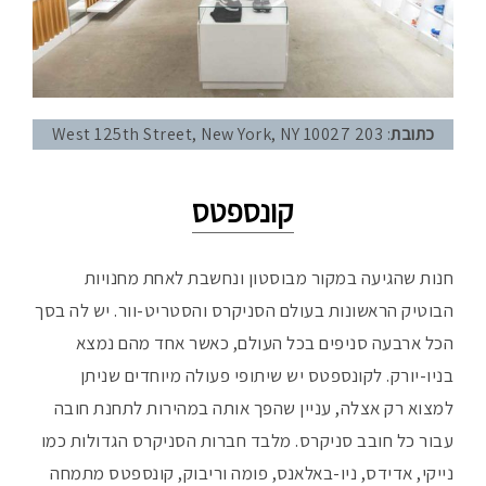
כתובת
: 203 West 125th Street, New York, NY 10027
קונספטס
חנות שהגיעה במקור מבוסטון ונחשבת לאחת מחנויות
הבוטיק הראשונות בעולם הסניקרס והסטריט-וור. יש לה בסך
הכל ארבעה סניפים בכל העולם, כאשר אחד מהם נמצא
בניו-יורק. לקונספטס יש שיתופי פעולה מיוחדים שניתן
למצוא רק אצלה, עניין שהפך אותה במהירות לתחנת חובה
עבור כל חובב סניקרס. מלבד חברות הסניקרס הגדולות כמו
נייקי, אדידס, ניו-באלאנס, פומה וריבוק, קונספטס מתמחה