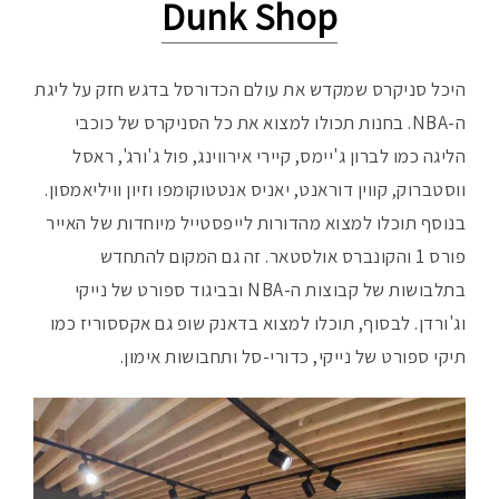
Dunk Shop
היכל סניקרס שמקדש את עולם הכדורסל בדגש חזק על ליגת
ה-NBA. בחנות תכולו למצוא את כל הסניקרס של כוכבי
הליגה כמו לברון ג'יימס, קיירי אירווינג, פול ג'ורג', ראסל
ווסטברוק, קווין דוראנט, יאניס אנטטוקומפו וזיון וויליאמסון.
בנוסף תוכלו למצוא מהדורות לייפסטייל מיוחדות של האייר
פורס 1 והקונברס אולסטאר. זה גם המקום להתחדש
בתלבושות של קבוצות ה-NBA ובביגוד ספורט של נייקי
וג'ורדן. לבסוף, תוכלו למצוא בדאנק שופ גם אקססוריז כמו
תיקי ספורט של נייקי, כדורי-סל ותחבושות אימון.