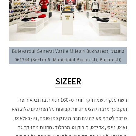
כתובת
: Bulevardul General Vasile Milea 4 Bucharest,
061344 (Sector 6, Municipiul București, București)
SIZEER
רשת ענקית שמחזיקה יותר מ-160 חנויות ברחבי אירופה
ועקב כך מרבה להציע הנחות קבועות על הפריטים שלה. היא
מרבה לשתף פעולה עם חברות ענק כמו פומה, ניו-באלאנס,
ואנס, נייקי, אדידס, ריבוק וטימברלנד. החנות מחזיקה גם