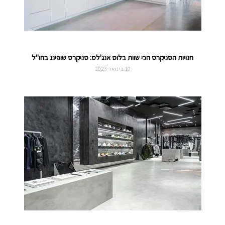
חנויות הסניקרס הכי שוות בלוס אנג'לס: סניקרס שופינג בחו"ל
10 בינואר 2023