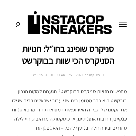
לג
תוכן
סניקרס שופינג בחו״ל: חנויות
סניקרס:
א
מדריכים,
חדשות,
הסניקרס הכי שוות בבוקרשט
י
סקירות
וכל
מה
נ
11 באוקטובר 2021
INSTACOPSNEAKERS
שחייבים
BY
לדעת
על
ס
תרבות
מחפשים חנויות סניקרס בבוקרשט? הגעתם למקום הנכון.
הסניקרס
בורקשט היא כבר ממזמן בית שני עבור ישראלים רבים שגילו
ט
את הקסם של הבירה האירופאית המפוארת הזו. מרכזי קניות
ק
ענקיים, רחובות אופנתיים, ארכיטקטוקה מרהיבה, חיי לילה
סוערים ובירה זולה. בנוסף להכל – היא גם גן-עדן
ו