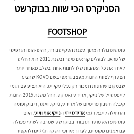
הסניקרס הכי שוות בבוקרשט
FOOTSHOP
פוטשופ נולדה מתוך סצנת הסקייטבורד, ההיפ-הופ והגרפיטי
של פראג. לבעלים קוראים פיטר ובשנת 2011 הוא החליט
לאחד את כל האהבות שלו לחנות אחת. בשלב מאוחר יותר
הצטרף לצוות החנות מעצב גראפי בשם KOVO שהציע
שבמקום שהחנות תמכור רק נעלי סקיייט, היא תציע עם דגמי
לייפסטייל של נייקי, אדידס ואסיקס. החל משנת 2015 החנות
קיבלה חשבון פרימיום של אדידס, נייקי, ואנס, ריבוק ופומה
והתחילה לייבא דגמי
אדידס ייזי
ו-
נייקי אוף ווייט
. היום
פוטשופ היא מוסד תרבותי בבוקרשט שמרבה לשתף פעולה
עם אמנים מקומיים, לערוך אירועי השקה חגיגיים ולהקפיד