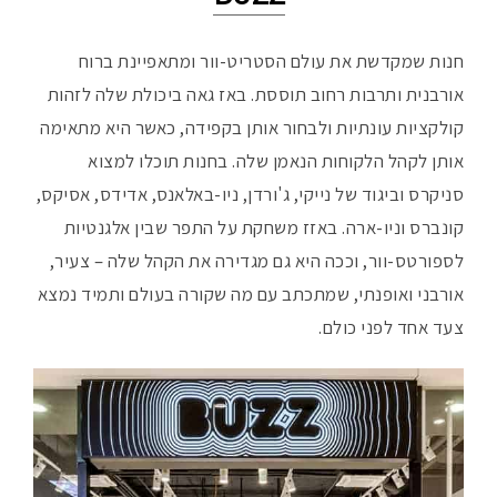
חנות שמקדשת את עולם הסטריט-וור ומתאפיינת ברוח
אורבנית ותרבות רחוב תוססת. באז גאה ביכולת שלה לזהות
קולקציות עונתיות ולבחור אותן בקפידה, כאשר היא מתאימה
אותן לקהל הלקוחות הנאמן שלה. בחנות תוכלו למצוא
סניקרס וביגוד של נייקי, ג'ורדן, ניו-באלאנס, אדידס, אסיקס,
קונברס וניו-ארה. באזז משחקת על התפר שבין אלגנטיות
לספורטס-וור, וככה היא גם מגדירה את הקהל שלה – צעיר,
אורבני ואופנתי, שמתכתב עם מה שקורה בעולם ותמיד נמצא
צעד אחד לפני כולם.