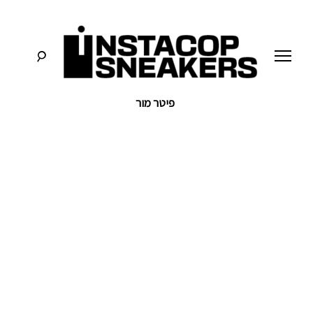
לג
תוכן
פיטר מור
סניקרס:
א
מדריכים,
חדשות,
י
סקירות
וכל
מה
נ
שחייבים
לדעת
על
ס
תרבות
הסניקרס
ט
ק
ו