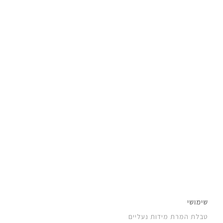
אייר ג'ורדן 1: מייקל ג'ורדן בכלל חלם על
אדידס – חלק ראשון
שימושי
טבלת המרת מידות נעליים