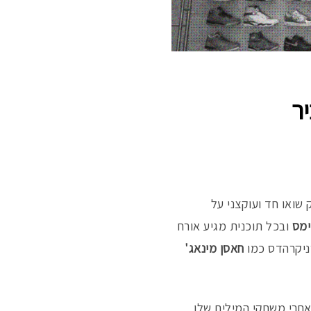
יר
ינת הזו רצה והיא רק הולכת ומשתפרת. Full Size Run היא טוק שואו חד ועוקצני על
ימס
ובכל תוכנית מגיע אורח
ניקרהדס כמו
חאסן מינאג'
אחרי משחקי המילים שלו