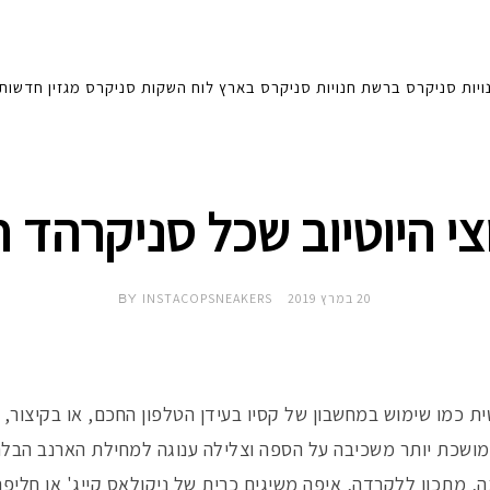
ויות סניקרס ברשת
חנויות סניקרס בארץ
לוח השקות סניקרס
מגזין
חדשות
 היוטיוב שכל סניקרהד ח
20 במרץ 2019
INSTACOPSNEAKERS
BY
ית כמו שימוש במחשבון של קסיו בעידן הטלפון החכם, או בקיצור,
 מושכת יותר משכיבה על הספה וצלילה ענוגה למחילת הארנב הבלת
, מתכון ללקרדה, איפה משיגים כרית של ניקולאס קייג' או חליפ