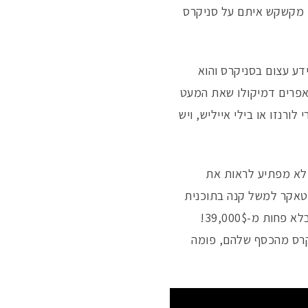
) מקשקש איתם על סניקרס
ידע עצום בסניקרס והוא
אפרים דמיקולו שאת המעט
ורנזו או בילי אייליש, ויש
 לא מפתיע לראות את
התרגש יותר מדי. פי-ג'יי טאקר למשל קנה בתוכנית
סניקרס ב-17,000$, ניימאר במעל 18,000$, אבל השיא שייך לאמן בשם פיוטשר שקנה סניקרס בלא פחות מ-39,000$!
קרס מהכסף שלהם, פומה