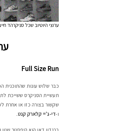
ערוצי היוטיוב שכל סניקרהד חייב
ערו
Full Size Run
תעשיית הסניקרס ששייכת לת
שקשור בצורה כזו או אחרת לע
ו-
די-ג'יי קלארק קנט
.
ברנדון דאן הוא היפסטר שנון 