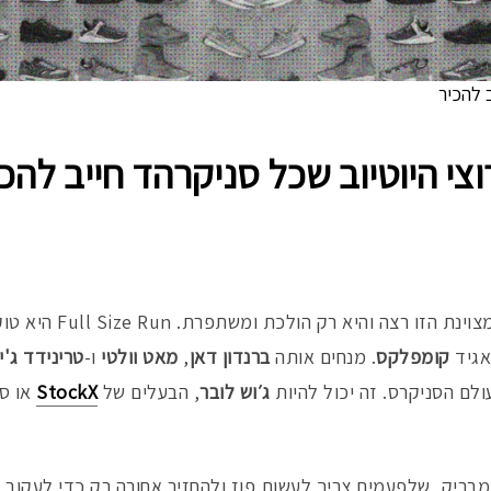
 להכיר
צי היוטיוב שכל סניקרהד חייב להכ
כבר שלוש עונות שהתוכנית המצו
אגיד
קומפלקס
. מנחים אותה
ברנדון דאן
,
מאט וולטי
ו-
טרינידד ג'י
ולם הסניקרס. זה יכול להיות
ג׳וש לובר
, הבעלים של
StockX
או ס
ומבריק, שלפעמים צריך לעשות פוז ולהחזיר אחורה רק כדי לעקוב 