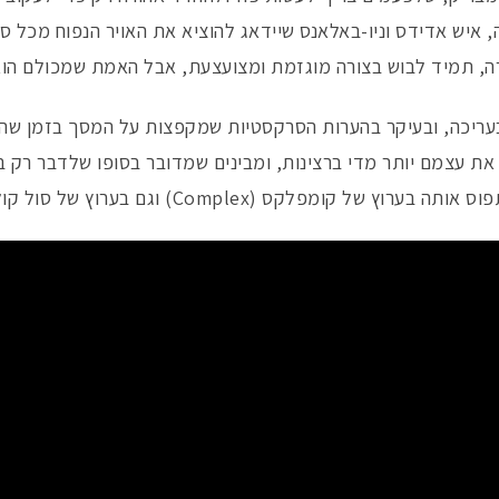
רה, איש אדידס וניו-באלאנס שיידאג להוציא את האויר הנפוח מכל סנ
רה, תמיד לבוש בצורה מוגזמת ומצועצעת, אבל האמת שמכולם הוא
בעריכה, ובעיקר בהערות הסרקסטיות שמקפצות על המסך בזמן שהד
את עצמם יותר מדי ברצינות, ומבינים שמדובר בסופו שלדבר רק 
קס (Complex) וגם בערוץ של סול קולקטור (Sole Collector).