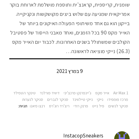
שומנית, קריספית, קראנצ'ית ותוספת מושלמת לארוחת בוקר
אמריקאית שמגיעה עם שלוש ביצים מקושקשות ונקניקייה.
בייקון הוא גם אחד משיתופי הפעולה האיקונים ביותר של
האייר מקס 90 בכל הזמנים, ואחד מאבני הייסוד של פסטיבל
הקולבים שמשתולל בשנים האחרונות. לכבוד יום האייר מקס
(26.3) נייקי מוציאה לראשונה…
9 במרץ 2021
Air Max 1
אייר מקס
ג'יינפרנקו פרנצ'יני
דיוויד פורלנד
טינקר הטפילד
מרכז פומפידו
נייקי
נייקי טיילווינד
סניקר לגברים
סניקר לנערות
סניקר לנשים
פיל נייט
פרנק רודי
ריצ'רד רוג'רס
רנצו פיאנו
תגיות‫:
InstacopSneakers