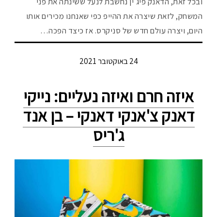
ובכל זאת, הדאנק פיג'ין נחשבת לנעל ששינתה את פני
המשחק, לזאת שיצרה את ההייפ כפי שאנחנו מכירים אותו
היום, ויצרה עולם חדש של סניקרס. אז כיצד הפכה…
24 באוקטובר 2021
איזה חרם ואיזה נעליים: נייקי
דאנק צ'אנקי דאנקי – בן אנד
ג'ריס