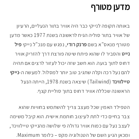
מדען מטורף
באותה תקופה לנייקי כבר היה אוויר בתור הנעליים, הרעיון
של אוויר בתור סוליה הגיח לראשונה בשנת 1977 כאשר מדען
מטורף מנאס"א בשם
פרנק רודי
, נפגש עם מנכ"ל נייקי
פיל
נייט
והסביר לו שהוא פיתח שיטה פורצת דרך להזריק אוויר
דחוס לתוך בועה. הוא חשב שזה יכול לעזור לרצים אם תהיה
להם נעל רכה וקלה שתגיב טוב יותר למסלול. למעשה ה-
נייקי
טיילווינד
(Tailwind) שיצאה בשנת 1978, הייתה הנעל
הראשונה שכללה אוויר דחוס בתוך סוליית קצף.
הטפילד האמין שכל מעצב צריך להשתמש בחוויות שהוא
צבר בחיים כדי לתת לעיצוב חותמת אישית. הוא קיבל משימה
לעצב נעל עם כמות אוויר גדולה פי שלושה מהנייקי טיילווינד,
ומכאן הגיע השם של הטנולוגיה מקס – כלומר Maximum.