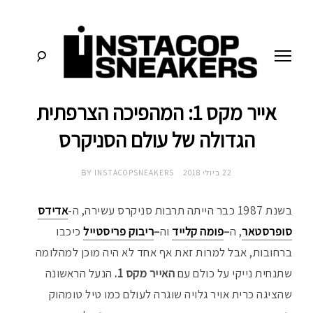
לג
תוכן
אייר מקס 1: המהפיכה הצרפתית
סניקרס:
א
מדריכים,
חדשות,
הגדולה של עולם הסניקרס
י
סקירות
וכל
מה
נ
22 ביולי 2018
INSTACOPSNEAKERS
שחייבים
BY
לדעת
על
ס
תרבות
בשנת 1987 כבר הייתה תרבות סניקרס עשירה, ה-
אדידס
הסניקרס
סופרסטאר
, ה
–
פומה קלייד
וה
–
ריבוק פריסטייל
כיכבו
ט
ברחובות, אבל למרות זאת אף אחד לא היה מוכן למהלומה
ק
שתנחית נייקי על כולם עם
האייר מקס 1.
הנעל הראשונה
שהציגה כרית אויר גלויה שוגרה לעולם כמו טיל טומהוק
ו