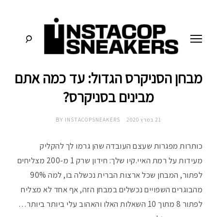
לג
תוכן
מבחן הסניקרס הגדול: עד כמה אתם
סניקרס:
א
מדריכים,
חדשות,
מבינים בסניקרס?
י
סקירות
וכל
מה
נ
21 במרץ 2020
INSTACOPSNEAKERS
שחייבים
BY
לדעת
על
ס
תרבות
כותרות מפגרות שעצם העובדה שהן גרמו לך להקליק
הסניקרס
מעידות על רמת האיי.קיו שלך: חידון שרק 1 מ-200 מצליחים
ט
לפתור, המבחן שכל ארצות הברית נכשלה בו, למה 90%
ק
מהבוגרים השפויים נכשלים במבחן הזה, אף אחד לא מצליח
לפתור 8 מתוך 10 השאלות האלו והאהוב עלי ביותר ביותר…
ו