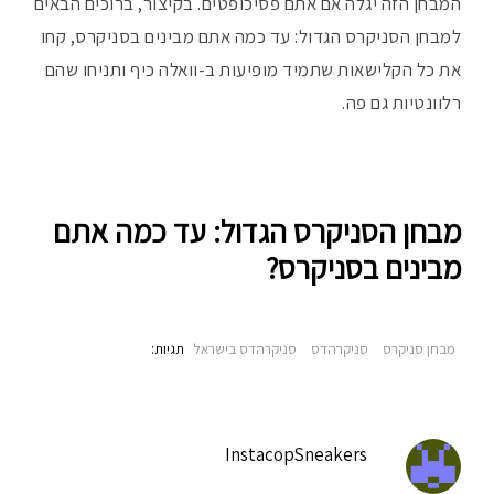
המבחן הזה יגלה אם אתם פסיכופטים. בקיצור, ברוכים הבאים
פ
למבחן הסניקרס הגדול: עד כמה אתם מבינים בסניקרס, קחו
את כל הקלישאות שתמיד מופיעות ב-וואלה כיף ותניחו שהם
רלוונטיות גם פה.
מבחן הסניקרס הגדול: עד כמה אתם
מבינים בסניקרס?
מבחן סניקרס
סניקרהדס
סניקרהדס בישראל
תגיות‫:
InstacopSneakers